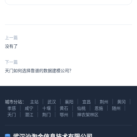
上一篇
没有了
下一篇
天门如何选择靠谱的数据建模公司？
城市分站：
主站
|
武汉
|
襄阳
|
宜昌
|
荆州
|
黄冈
|
孝感
|
咸宁
|
十堰
|
黄石
|
仙桃
|
恩施
|
随州
|
天门
|
潜江
|
荆门
|
鄂州
|
神农架林区