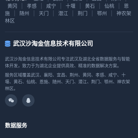
黄冈
|
孝感
|
咸宁
|
十堰
|
黄石
|
仙桃
|
恩
施
|
随州
|
天门
|
潜江
|
荆门
|
鄂州
|
神农架
林区
武汉沙淘金信息技术有限公司
武汉沙淘金信息技术有限公司专注武汉及湖北全省数据服务与智能
体开发，致力于为湖北企业提供高效、精准的数据解决方案。
服务区域覆盖武汉、襄阳、宜昌、荆州、黄冈、孝感、咸宁、十
堰、黄石、仙桃、恩施、随州、天门、潜江、荆门、鄂州、神农架
林区。
数据服务